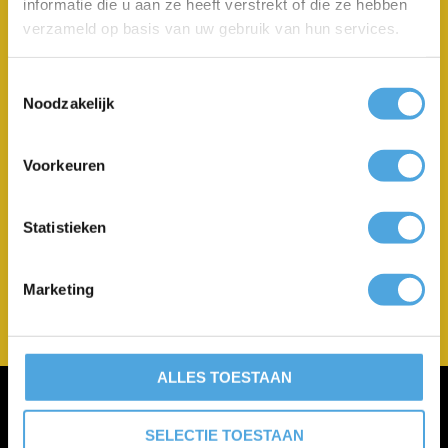
informatie die u aan ze heeft verstrekt of die ze hebben
op maat.
verzameld op basis van uw gebruik van hun services.
WHAT YOU SEE IS WHAT YOU GET
Je ziet direct wat je krijgt. We hebben ons assortiment
Toestemmingsselectie
zo ingericht, dat je wel erg je best moet doen om
Noodzakelijk
onduidelijkheden te vinden. Zijn ze er toch? Vraag ze
gewoon!
Voorkeuren
SNEL ANTWOORD
Heb je een vraag? Je krijgt snel een goed antwoord of
Statistieken
de juiste hulp.
EIGEN FABRIEK
Marketing
Al onze producten maken wij zelf! Geen andere
leveranciers voor jouw kozijnen.
ALLES TOESTAAN
HOUTEN KOZIJNEN LOODS
EVERDENBERG 63
SELECTIE TOESTAAN