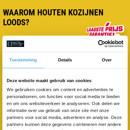
WAAROM HOUTEN KOZIJNEN
LOODS?
LAAGSTE PRIJSGARANTIE
Toestemming
Details
Over
Jij krijgt een scherpe prijs, omdat wij het eenvoudig
houden, zonder onnodige kosten.
Deze website maakt gebruik van cookies
BESTE KWALITEIT
We gebruiken cookies om content en advertenties te
Je krijgt je kwaliteit snel doordat wij alle
personaliseren, om functies voor social media te bieden
tussenpersonen weghalen.
en om ons websiteverkeer te analyseren. Ook delen we
GEEN ZORGEN OM VERKEERDE MATEN
informatie over uw gebruik van onze site met onze
Je krijgt altijd wat je denkt te krijgen. We sturen je
partners voor social media, adverteren en analyse. Deze
namelijk altijd een technische tekening. Pas na jouw
partners kunnen deze gegevens combineren met andere
goedkeuring, maken wij je kozijnen of deuren. Perfect