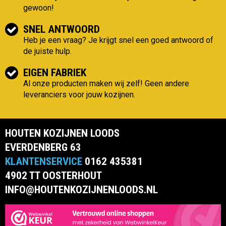
gewoon!
SNEL ANTWOORD
Heb je een vraag? Je krijgt snel een goed antwoord of
de juiste hulp.
EIGEN FABRIEK
Al onze producten maken wij zelf! Geen andere
leveranciers voor jouw kozijnen.
HOUTEN KOZIJNEN LOODS
EVERDENBERG 63
KLANTENSERVICE
0162 435381
4902 TT OOSTERHOUT
INFO@HOUTENKOZIJNENLOODS.NL