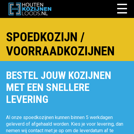
☰
SPOEDKOZIJN /
VOORRAADKOZIJNEN
BESTEL JOUW KOZIJNEN
MET EEN SNELLERE
LEVERING
Al onze spoedkozijnen kunnen binnen 5 werkdagen
geleverd of afgehaald worden. Kies je voor levering, dan
nemen wij contact met je op om de leverdatum af te