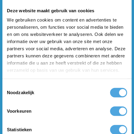
Deze website maakt gebruik van cookies
We gebruiken cookies om content en advertenties te
personaliseren, om functies voor social media te bieden
en om ons websiteverkeer te analyseren. Ook delen we
informatie over uw gebruik van onze site met onze
partners voor social media, adverteren en analyse. Deze
TUINDEUR KOZIJN LINKS –
TUINDEUR KOZIJN RECHTS –
partners kunnen deze gegevens combineren met andere
1952 X 2406 MM (24-
1952 X 2406 MM (24-
informatie die u aan ze heeft verstrekt of die ze hebben
UURSKOZIJN)
UURSKOZIJN)
verzameld op basis van uw gebruik van hun services.
BESTEL DIRECT
BESTEL DIRECT
ONLINE
ONLINE
Toestemmingsselectie
Noodzakelijk
Voorkeuren
Statistieken