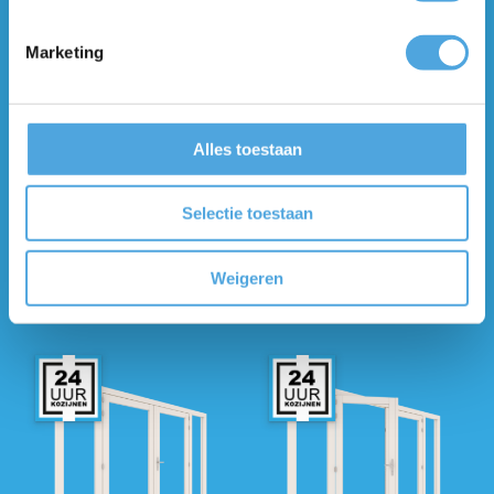
Marketing
TUINDEUR KOZIJN MET 2
TUINDEUR KOZIJN MET 2
Alles toestaan
ZIJLICHTEN (RECHTS) –
ZIJLICHTEN (LINKS) – 3000
3000 X 2206 MM (24-
X 2206 MM (24-
UURSKOZIJN)
UURSKOZIJN)
Selectie toestaan
BESTEL DIRECT
BESTEL DIRECT
Weigeren
ONLINE
ONLINE