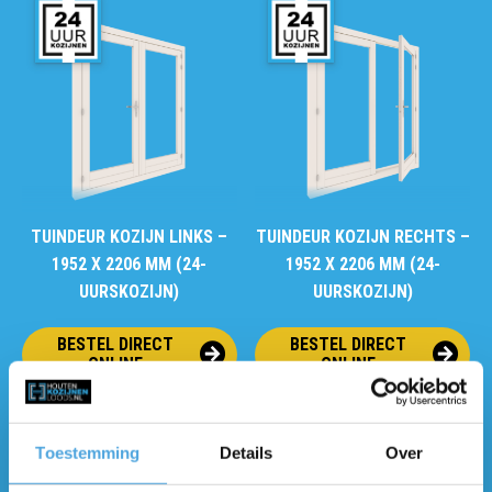
TUINDEUR KOZIJN LINKS –
TUINDEUR KOZIJN RECHTS –
1952 X 2206 MM (24-
1952 X 2206 MM (24-
UURSKOZIJN)
UURSKOZIJN)
BESTEL DIRECT
BESTEL DIRECT
ONLINE
ONLINE
Toestemming
Details
Over